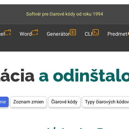
Softvér pre čiarové kódy od roku 1994
el
Word
Generátor
CLI
Predmet
lácia
a odinštal
nie
Zoznam zmien
Čiarové kódy
Typy čiarových kódov