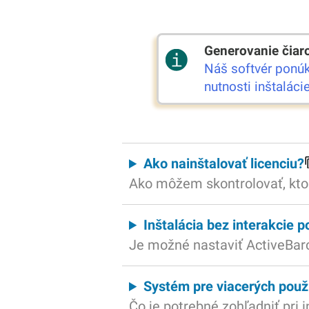
Generovanie čiar
Náš softvér ponúk
nutnosti inštaláci
Ako nainštalovať licenciu?
Ako môžem skontrolovať, kto
Inštalácia bez interakcie p
Je možné nastaviť ActiveBarc
Systém pre viacerých použ
Čo je potrebné zohľadniť pri 