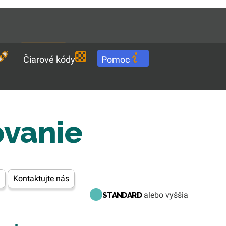
Languages
SK
Stiahnuť
Čiarové kódy
Pomoc
ovanie
Kontaktujte nás
alebo vyššia
STANDARD