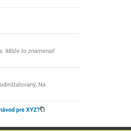
a:
Môže to znamenať
odinštalovaný. Na
 návod pre XYZ?