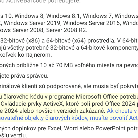
ou ActiveBarcode potrebujete:
 10, Windows 8, Windows 8.1, Windows 7, Windows 
, Windows Server 2019, Windows Server 2016, Wind
ows Server 2008, Server 2008 R2.
32-bitové (x86) a 64-bitové (x64) prostredia. V 64-b
ujú všetky potrebné 32-bitové a 64-bitové komponent
koľvek kontajnerom.
rebných približne 10 až 70 MB voľného miesta na pevn
jete práva správcu.
rminálové klienti sú podporované, ale musia byť pokry
u čiarového kódu v programe Microsoft Office potrebu
Ovládacie prvky ActiveX, ktoré boli pred Office 2024
ce 2024 alebo novších verziách zakázané.
Ak chcete v
vateľné objekty čiarových kódov, musíte povoliť Act
ľných doplnkov pre Excel, Word alebo PowerPoint pot
šiu verziu.