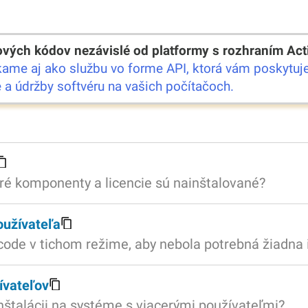
ových kódov nezávislé od platformy s rozhraním Ac
ame aj ako službu vo forme API, ktorá vám poskytuj
e a údržby softvéru na vašich počítačoch.
ré komponenty a licencie sú nainštalované?
oužívateľa
ode v tichom režime, aby nebola potrebná žiadna 
ívateľov
inštalácii na systéme s viacerými používateľmi?