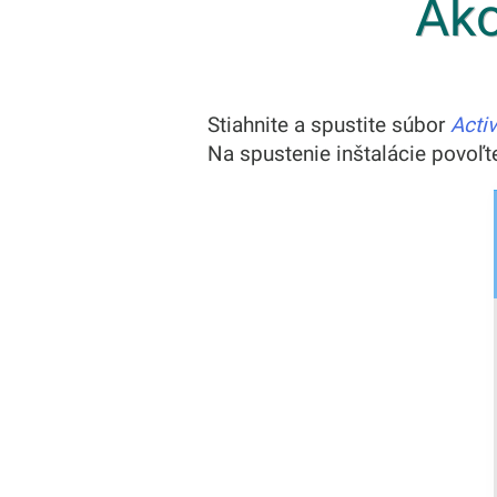
Ako
Stiahnite a spustite súbor
Acti
Na spustenie inštalácie povoľ