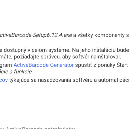
ctiveBarcode-Setup6.12.4.exe
a všetky komponenty s
.
 dostupný v celom systéme. Na jeho inštaláciu bude
máte, požiadajte správcu, aby softvér nainštaloval.
rogram
ActiveBarcode Generator
spustiť z ponuky Štar
cie a funkcie
.
vcov
týkajúce sa nasadzovania softvéru a automatizáci