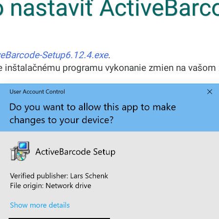
 nastaviť ActiveBarc
veBarcode-Setup6.12.4.exe
.
te inštalačnému programu vykonanie zmien na vašom 