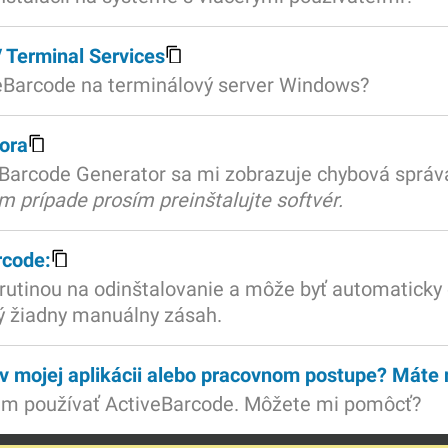
 Terminal Services
eBarcode na terminálový server Windows?
tora
eBarcode Generator sa mi zobrazuje chybová správ
m prípade prosím preinštalujte softvér.
rcode:
rutinou na odinštalovanie a môže byť automaticky 
ný žiadny manuálny zásah.
 v mojej aplikácii alebo pracovnom postupe? Máte
em používať ActiveBarcode. Môžete mi pomôcť?