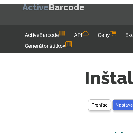
Active
Barcode
Menu
ActiveBarcode
API
Ceny
Exc
Generátor štítkov
Inšta
Prehľad
Nastave