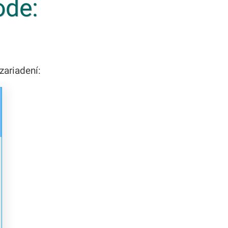
ode:
zariadení: