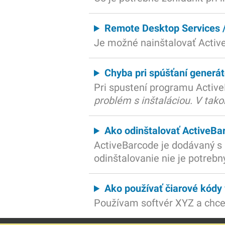
Remote Desktop Services /
Je možné nainštalovať Activ
Chyba pri spúšťaní generá
Pri spustení programu Activ
problém s inštaláciou. V tako
Ako odinštalovať ActiveBa
ActiveBarcode je dodávaný s 
odinštalovanie nie je potreb
Ako používať čiarové kódy
Používam softvér XYZ a chc