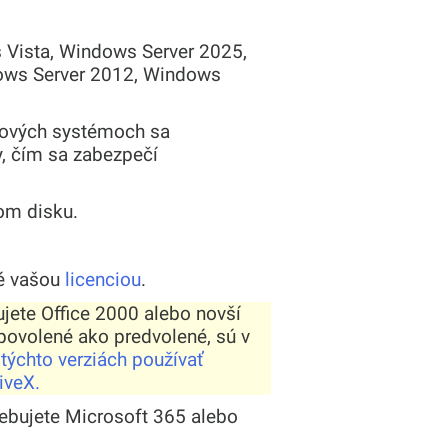
Vista, Windows Server 2025,
ows Server 2012, Windows
itových systémoch sa
y, čím sa zabezpečí
om disku.
té vašou
licenciou
.
jete Office 2000 alebo novší
 povolené ako predvolené, sú v
 týchto verziách používať
iveX.
rebujete Microsoft 365 alebo