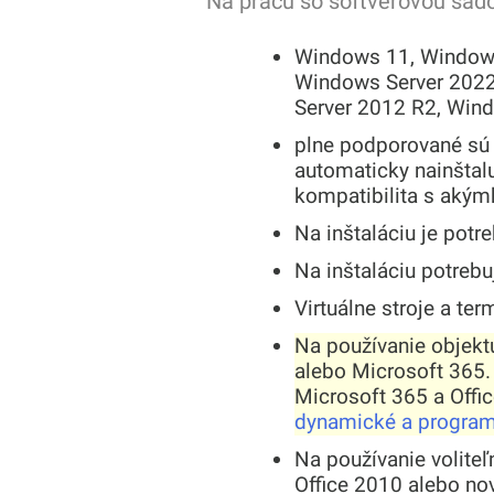
Na prácu so softvérovou sad
Windows 11, Windows
Windows Server 2022
Server 2012 R2, Wind
plne podporované sú 
automaticky nainštal
kompatibilita s akým
Na inštaláciu je pot
Na inštaláciu potrebu
Virtuálne stroje a te
Na používanie objekt
alebo Microsoft 365. 
Microsoft 365 a Offi
dynamické a programo
Na používanie volite
Office 2010 alebo nov