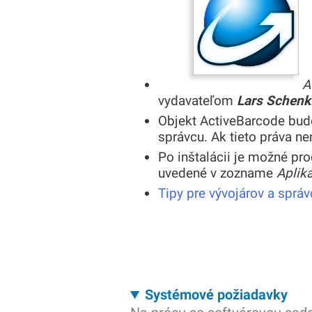
A
vydavateľom
Lars Schenk
Objekt ActiveBarcode bude
správcu. Ak tieto práva ne
Po inštalácii je možné p
uvedené v zozname
Apliká
Tipy pre vývojárov a sprá
Systémové požiadavky