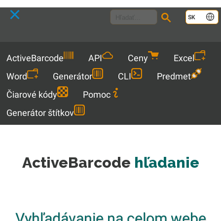
Language
SK
Menu
ActiveBarcode
API
Ceny
Excel
Word
Generátor
CLI
Predmet
Čiarové kódy
Pomoc
Generátor štítkov
ActiveBarcode
hľadanie
Vyhľadávanie na celom webe