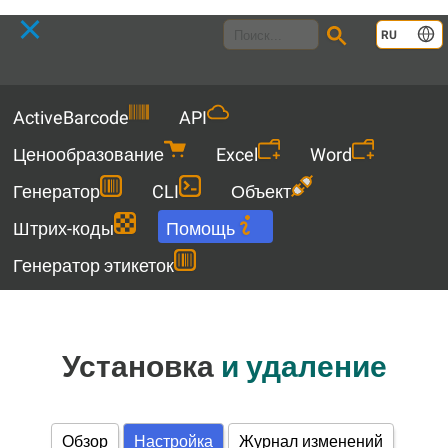
Language
RU
Menu
ActiveBarcode
API
Ценообразование
Excel
Word
Генератор
CLI
Объект
Штрих-коды
Помощь
Генератор этикеток
Установка
и удаление
Обзор
Настройка
Журнал изменений