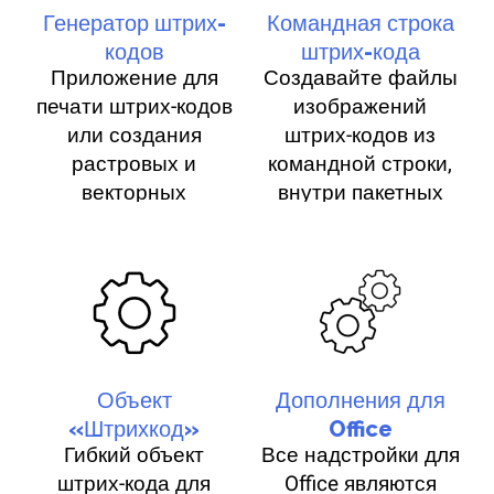
Генератор штрих-
Командная строка
кодов
штрих-кода
Приложение для
Создавайте файлы
печати штрих-кодов
изображений
или создания
штрих-кодов из
растровых и
командной строки,
векторных
внутри пакетных
графических
программ или в
изображений
скриптах.
штрих-кодов.
Объект
Дополнения для
«Штрихкод»
Office
Гибкий объект
Все надстройки для
штрих-кода для
Office являются