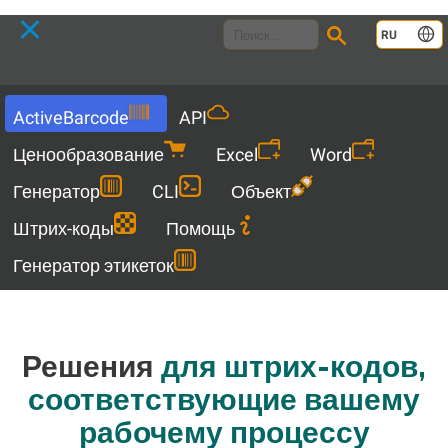
Language
RU
Menu
ActiveBarcode
API
Ценообразование
Excel
Word
Генератор
CLI
Объект
Штрих-коды
Помощь
Генератор этикеток
Решения
для штрих-кодов,
соответствующие вашему
рабочему процессу