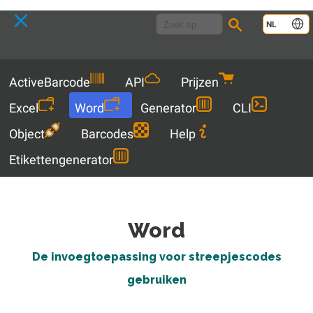
Language
NL
Menu
ActiveBarcode
API
Prijzen
Excel
Word
Generator
CLI
Object
Barcodes
Help
Etikettengenerator
Word
De invoegtoepassing voor streepjescodes
gebruiken