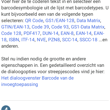
Voer hier de te coderen tekst in en selecteer een
barcodesymbologie uit de lijst met barcodetypes. U
kunt bijvoorbeeld een van de volgende typen
selecteren:
QR Code
,
GS1/EAN-128
,
Data Matrix
,
GTIN/EAN-13
,
Code 39
,
Code 93
,
GS1-Data Matrix
,
Code 128
,
PDF417
,
DUN-14
,
EAN-8
,
EAN-14
,
EAN-
18
,
ISBN
,
ITF-14
,
NVE
,
PZN8
,
SCC-14
,
SSCC-18
...en
anderen.
Stel nu indien nodig de grootte en andere
eigenschappen in. Een gedetailleerd overzicht van
de dialoogopties voor streepjescodes vind je hier:
Het dialoogvenster Barcode van de
invoegtoepassing
4