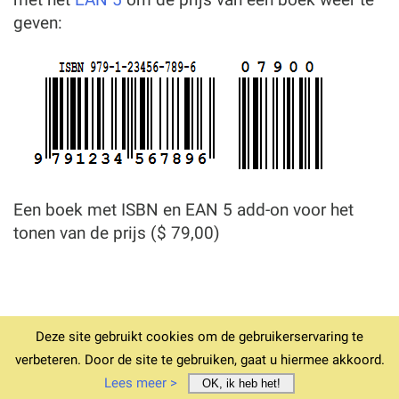
geven:
Een boek met ISBN en EAN 5 add-on voor het
tonen van de prijs ($ 79,00)
Deze site gebruikt cookies om de gebruikerservaring te
© 1994-2026
Home
Downloaden v6.12.4
Voorwaarden
verbeteren. Door de site te gebruiken, gaat u hiermee akkoord.
Privacy
Afdruk
Bestelondersteuning
Lees meer >
OK, ik heb het!