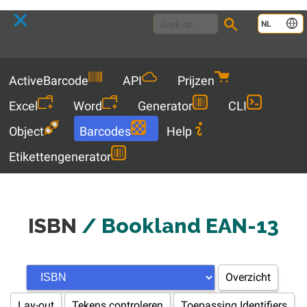
Language
NL
Menu
ActiveBarcode
API
Prijzen
Excel
Word
Generator
CLI
Object
Barcodes
Help
Etikettengenerator
ISBN
/ Bookland EAN-13
Overzicht
Lay-out
Tekens controleren
Toepassing Identifiers