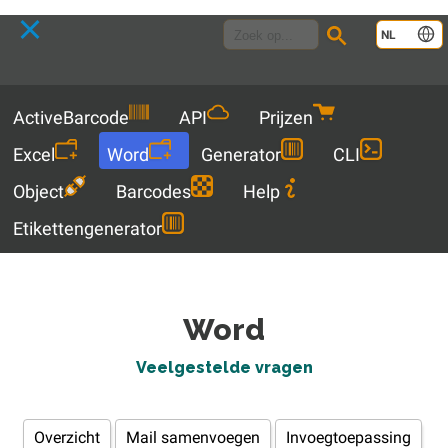
Language
NL
Menu
ActiveBarcode
API
Prijzen
Excel
Word
Generator
CLI
Object
Barcodes
Help
Etikettengenerator
Word
Veelgestelde vragen
Overzicht
Mail samenvoegen
Invoegtoepassing