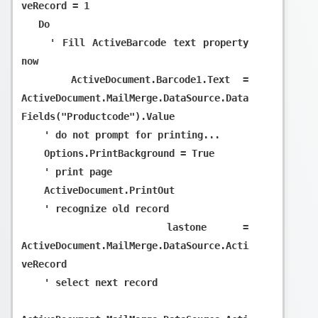
veRecord = 1

   Do

    ' Fill ActiveBarcode text property 
now

    ActiveDocument.Barcode1.Text = 
ActiveDocument.MailMerge.DataSource.Data
Fields("Productcode").Value

    ' do not prompt for printing...

    Options.PrintBackground = True

    ' print page

    ActiveDocument.PrintOut

    ' recognize old record

    lastone = 
ActiveDocument.MailMerge.DataSource.Acti
veRecord

    ' select next record
