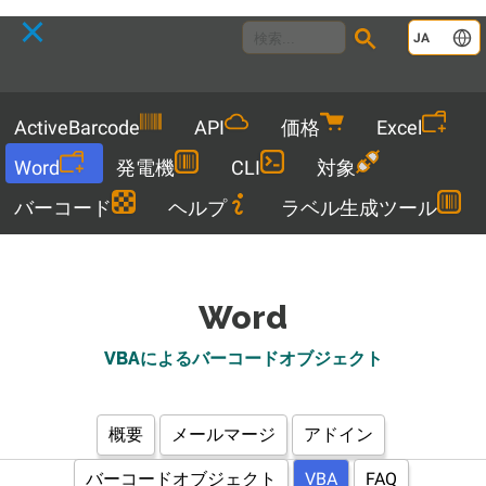
Language
JA
Menu
ActiveBarcode
API
価格
Excel
Word
発電機
CLI
対象
バーコード
ヘルプ
ラベル生成ツール
Word
VBAによるバーコードオブジェクト
概要
メールマージ
アドイン
バーコードオブジェクト
VBA
FAQ