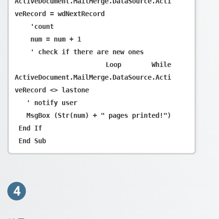
ActiveDocument.MailMerge.DataSource.Acti
veRecord = wdNextRecord

    'count

    num = num + 1

    ' check if there are new ones

   Loop While 
ActiveDocument.MailMerge.DataSource.Acti
veRecord <> lastone

   ' notify user

   MsgBox (Str(num) + " pages printed!")

 End If

4