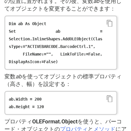
の位置に置かれます。その後、変数
ab
を使用し
てオブジェクトを変更することができます：
Dim ab As Object

Set ab = 
Selection.InlineShapes.AddOLEObject(Clas
sType:="ACTIVEBARCODE.BarcodeCtrl.1",

  FileName:="", LinkToFile:=False, 
変数
ab
を使ってオブジェクトの標準プロパティ
（高さ、幅）を設定する：
ab.Width = 200

プロパティ
OLEFormat.Object
を使うと、バーコ
ード・オブジェクトの
プロパティ
と
メソッド
にア