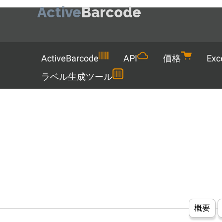
Active
Barcode
Menu
ActiveBarcode
API
価格
Exc
ラベル生成ツール
概要