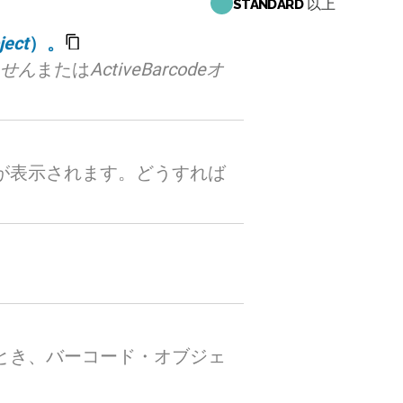
以上
STANDARD
ject
）。
せん
または
ActiveBarcodeオ
が表示されます。どうすれば
とき、バーコード・オブジェ