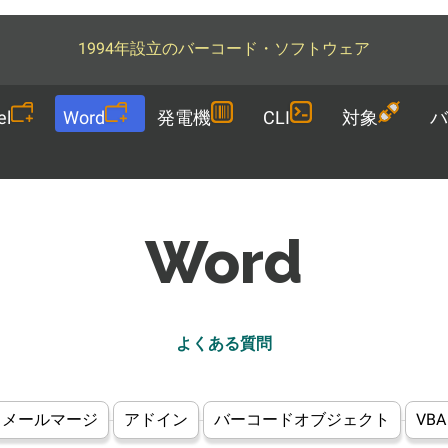
1994年設立のバーコード・ソフトウェア
el
Word
発電機
CLI
対象
バ
Word
よくある質問
メールマージ
アドイン
バーコードオブジェクト
VBA