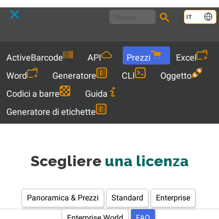
Language
IT
Menu
ActiveBarcode
API
Prezzi
Excel
Word
Generatore
CLI
Oggetto
Codici a barre
Guida
Generatore di etichette
Scegliere
una licenza
Panoramica & Prezzi
Standard
Enterprise
Enterprise World
FAQ