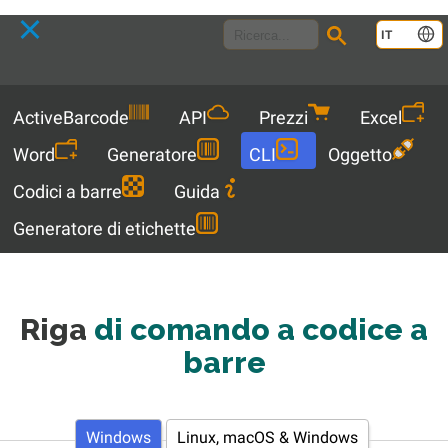
Language
IT
Menu
ActiveBarcode
API
Prezzi
Excel
Word
Generatore
CLI
Oggetto
Codici a barre
Guida
Generatore di etichette
Riga
di comando a codice a
barre
Windows
Linux, macOS & Windows