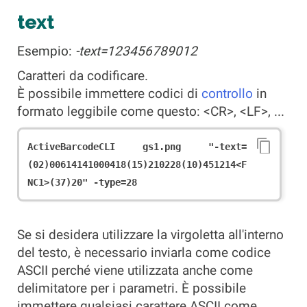
text
Esempio:
-text=123456789012
Caratteri da codificare.
È possibile immettere codici di
controllo
in
formato leggibile come questo: <CR>, <LF>, ...
ActiveBarcodeCLI gs1.png "-text=
(02)00614141000418(15)210228(10)451214<F
NC1>(37)20" -type=28
Se si desidera utilizzare la virgoletta all'interno
del testo, è necessario inviarla come codice
ASCII perché viene utilizzata anche come
delimitatore per i parametri. È possibile
immettere qualsiasi carattere ASCII come