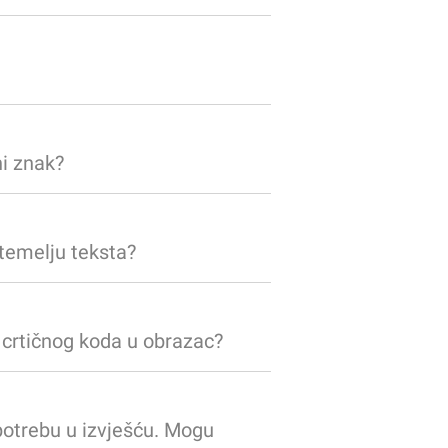
ni znak?
 temelju teksta?
crtičnog koda u obrazac?
potrebu u izvješću. Mogu