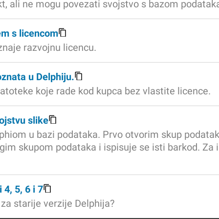
kt, ali ne mogu povezati svojstvo s bazom podatak
em s licencom
naje razvojnu licencu.
oznata u Delphiju.
atoteke koje rade kod kupca bez vlastite licence.
ojstvu slike
phiom u bazi podataka. Prvo otvorim skup podataka
im skupom podataka i ispisuje se isti barkod. Za i
4, 5, 6 i 7
za starije verzije Delphija?