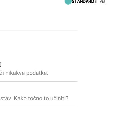
ili viši
STANDARD
rži nikakve podatke.
stav. Kako točno to učiniti?