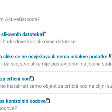
om ActiveBarcode?
slikovnih datoteka
i barkodove kao slikovne datoteke.
vo slike se ne osvježava ili nema nikakve podatke.
da svojstvo slike nije postavljeno i da još ne sad
za crtični kod
 instalirati samo objekt za crtični kod na ciljni su
os kontrolnih kodova
 kodove?