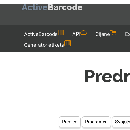
Active
Barcode
Menu
ActiveBarcode
API
Cijene
Ex
Generator etiketa
Pred
Pregled
Programeri
Svojst