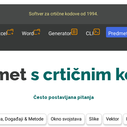
Softver za crtične kodove od 1994.
cel
Word
Generator
CLI
Predme
met
s crtičnim 
Često postavljana pitanja
va, Događaji & Metode
Okno svojstava
Slike
Vektor