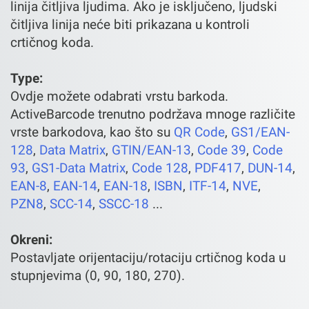
linija čitljiva ljudima. Ako je isključeno, ljudski
čitljiva linija neće biti prikazana u kontroli
crtičnog koda.
Type:
Ovdje možete odabrati vrstu barkoda.
ActiveBarcode trenutno podržava mnoge različite
vrste barkodova, kao što su
QR Code
,
GS1/EAN-
128
,
Data Matrix
,
GTIN/EAN-13
,
Code 39
,
Code
93
,
GS1-Data Matrix
,
Code 128
,
PDF417
,
DUN-14
,
EAN-8
,
EAN-14
,
EAN-18
,
ISBN
,
ITF-14
,
NVE
,
PZN8
,
SCC-14
,
SSCC-18
...
Okreni:
Postavljate orijentaciju/rotaciju crtičnog koda u
stupnjevima (0, 90, 180, 270).