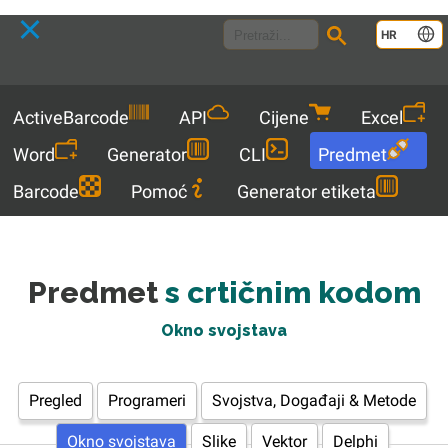
Language
HR
Menu
ActiveBarcode
API
Cijene
Excel
Word
Generator
CLI
Predmet
Barcode
Pomoć
Generator etiketa
Predmet
s crtičnim kodom
Okno svojstava
Pregled
Programeri
Svojstva, Događaji & Metode
Okno svojstava
Slike
Vektor
Delphi