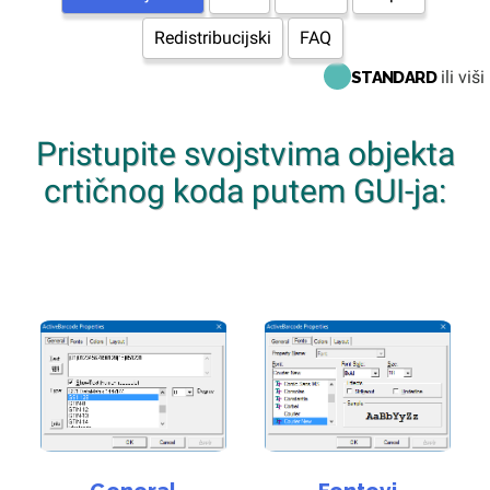
Redistribucijski
FAQ
ili viši
STANDARD
Pristupite svojstvima objekta
crtičnog koda putem GUI-ja: