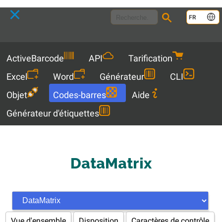
Language
FR
Menu
ActiveBarcode
API
Tarification
Excel
Word
Générateur
CLI
Objet
Codes-barres
Aide
Générateur d'étiquettes
DataMatrix
Vue d'ensemble
Disposition
Caractères de contrôle