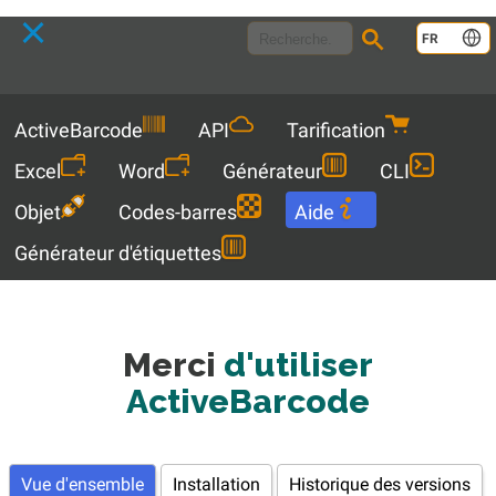
Language
FR
Menu
ActiveBarcode
API
Tarification
Excel
Word
Générateur
CLI
Objet
Codes-barres
Aide
Générateur d'étiquettes
Merci
d'utiliser
ActiveBarcode
Vue d'ensemble
Installation
Historique des versions