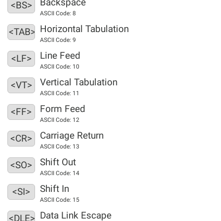
Backspace
<BS>
ASCII Code: 8
Horizontal Tabulation
<TAB>
ASCII Code: 9
Line Feed
<LF>
ASCII Code: 10
Vertical Tabulation
<VT>
ASCII Code: 11
Form Feed
<FF>
ASCII Code: 12
Carriage Return
<CR>
ASCII Code: 13
Shift Out
<SO>
ASCII Code: 14
Shift In
<SI>
ASCII Code: 15
Data Link Escape
<DLE>