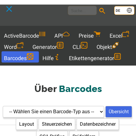
Language
DE
Menu
ActiveBarcode
API
Preise
Excel
Word
Generator
CLI
Objekt
Barcodes
Hilfe
Etikettengenerator
Über
Barcodes
Übersicht
Layout
Steuerzeichen
Datenbezeichner