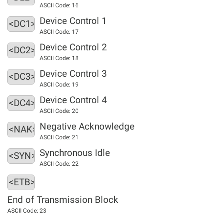
ASCII Code: 16
Device Control 1
<DC1>
ASCII Code: 17
Device Control 2
<DC2>
ASCII Code: 18
Device Control 3
<DC3>
ASCII Code: 19
Device Control 4
<DC4>
ASCII Code: 20
Negative Acknowledge
<NAK>
ASCII Code: 21
Synchronous Idle
<SYN>
ASCII Code: 22
<ETB>
End of Transmission Block
ASCII Code: 23