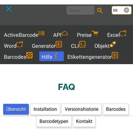
Language
DE
Menu
ActiveBarcode
API
Preise
Excel
Word
Generator
CLI
Objekt
Barcodes
Hilfe
Etikettengenerator
FAQ
Übersicht
Installation
Versionshistorie
Barcodes
Barcodetypen
Kontakt