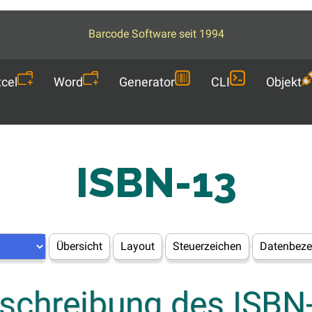
Barcode Software seit 1994
cel
Word
Generator
CLI
Objekt
ISBN-13
Übersicht
Layout
Steuerzeichen
Datenbeze
schreibung des ISBN