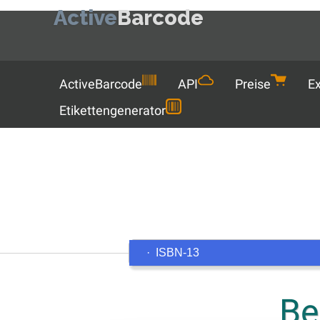
Active
Barcode
Menu
ActiveBarcode
API
Preise
Ex
Etikettengenerator
Be