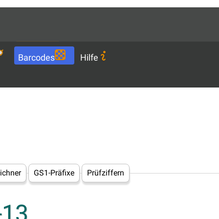
Languages
DE
Download
Barcodes
Hilfe
ichner
GS1-Präfixe
Prüfziffern
-13