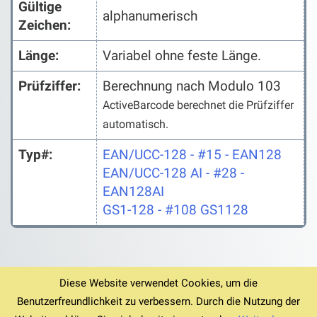
Gültige
alphanumerisch
Zeichen:
Länge:
Variabel ohne feste Länge.
Prüfziffer:
Berechnung nach Modulo 103
ActiveBarcode berechnet die Prüfziffer
automatisch.
Typ#:
EAN/UCC-128 - #15 - EAN128
EAN/UCC-128 AI - #28 -
EAN128AI
GS1-128 - #108 GS1128
Diese Website verwendet Cookies, um die
Benutzerfreundlichkeit zu verbessern. Durch die Nutzung der
© 1994-2026
Startseite
Download v6.12.4
AGB