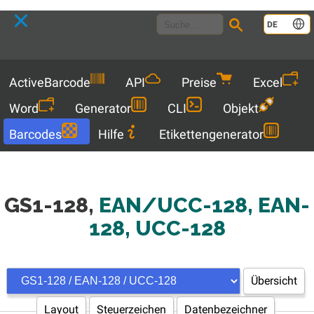
Language
DE
Menu
ActiveBarcode
API
Preise
Excel
Word
Generator
CLI
Objekt
Barcodes
Hilfe
Etikettengenerator
GS1-128,
EAN/UCC-128, EAN-
128, UCC-128
Übersicht
Layout
Steuerzeichen
Datenbezeichner