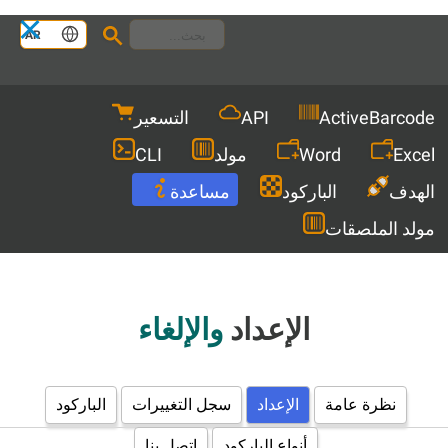
Languages
AR
Men
ActiveBarcode
API
التسعير
Excel
Word
مولد
CLI
الهدف
الباركود
مساعدة
مولد الملصقات
الإعداد
والإلغاء
نظرة عامة
الإعداد
سجل التغييرات
الباركود
أنواع الباركود
اتصل بنا