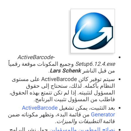
ActiveBarcode-
Setup6.12.4.exe
وجميع المكونات موقعة رقمياً
من قبل الناشر
Lars Schenk
.
سيتم توفير كائن ActiveBarcode على مستوى
النظام بأكمله. لذلك، ستحتاج إلى حقوق
المسؤول لتثبيته. إذا لم تكن تتمتع بهذه الحقوق،
فاطلب من المسؤول تثبيت البرنامج.
بعد التثبيت، يمكن تشغيل
ActiveBarcode
Generator
من قائمة البدء، وتظهر مكوناته ضمن
قائمة
التطبيقات والميزات
.
نصائح للمطورين والمسؤولين
حول نشر البرامج