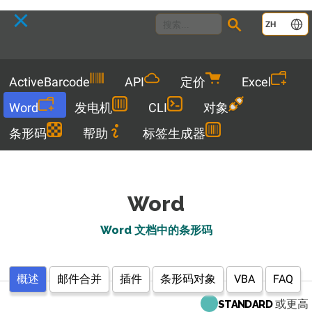
Language
ZH
Menu
ActiveBarcode
API
定价
Excel
Word
发电机
CLI
对象
条形码
帮助
标签生成器
Word
Word 文档中的条形码
概述
邮件合并
插件
条形码对象
VBA
FAQ
或更高
STANDARD