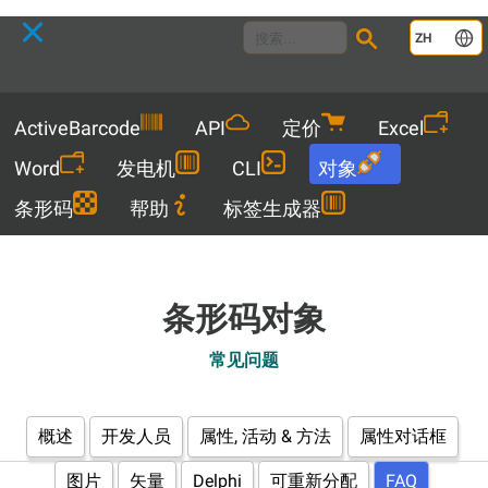
Language
ZH
Menu
ActiveBarcode
API
定价
Excel
Word
发电机
CLI
对象
条形码
帮助
标签生成器
条形码对象
常见问题
概述
开发人员
属性, 活动 & 方法
属性对话框
图片
矢量
Delphi
可重新分配
FAQ