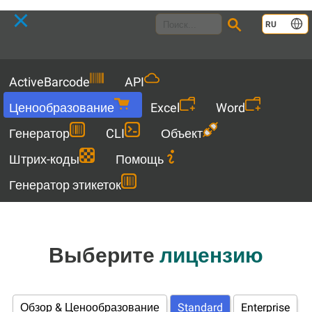
Language
RU
Menu
ActiveBarcode
API
Ценообразование
Excel
Word
Генератор
CLI
Объект
Штрих-коды
Помощь
Генератор этикеток
Выберите
лицензию
Обзор & Ценообразование
Standard
Enterprise