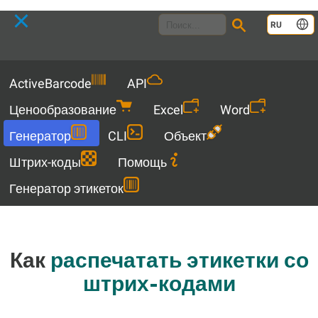
Language
RU
Menu
ActiveBarcode
API
Ценообразование
Excel
Word
Генератор
CLI
Объект
Штрих-коды
Помощь
Генератор этикеток
Как
распечатать этикетки со
штрих-кодами