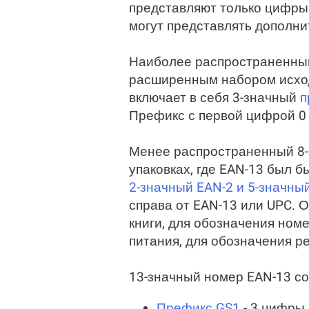
представляют только цифры 
могут представлять дополн
Наиболее распространенным
расширенным набором исход
включает в себя 3-значный
п
Префикс с первой цифрой 0 у
Менее распространенный 8
упаковках, где EAN-13 был б
2-значный EAN-2 и 5-значн
справа от EAN-13 или UPC. 
книги, для обозначения номе
питания, для обозначения р
13-значный номер EAN-13 со
Префикс GS1
- 3 цифры