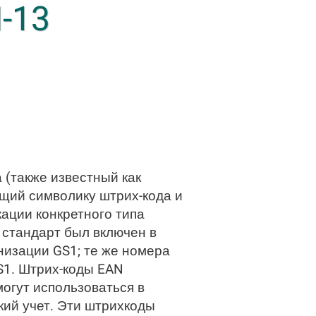
-13
(также известный как
щий символику штрих-кода и
ации конкретного типа
т стандарт был включен в
низации GS1; те же номера
S1. Штрих-коды EAN
могут использоваться в
кий учет. Эти штрихкоды