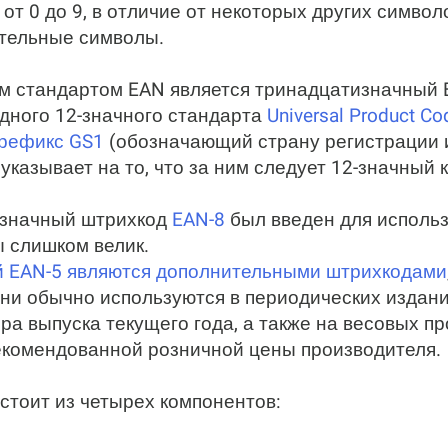
от 0 до 9, в отличие от некоторых других символ
ительные символы.
 стандартом EAN является тринадцатизначный E
ного 12-значного стандарта
Universal Product Co
рефикс GS1
(обозначающий страну регистрации и
казывает на то, что за ним следует 12-значный к
-значный штрихкод
EAN-8
был введен для исполь
ы слишком велик.
ый EAN-5 являются дополнительными штрихкодами
Они обычно используются в периодических издани
ра выпуска текущего года, а также на весовых пр
екомендованной розничной цены производителя.
стоит из четырех компонентов: