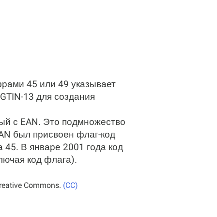
рами 45 или 49 указывает
 GTIN-13 для создания
мый с EAN. Это подмножество
JAN был присвоен флаг-код
 45. В январе 2001 года код
лючая код флага).
Creative Commons.
(CC)