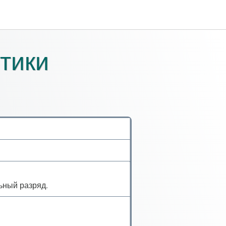
тики
ьный разряд.