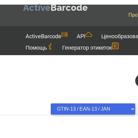
Active
Barcode
Про
Menu
ActiveBarcode
API
Ценообразов
Помощь
Генератор этикеток