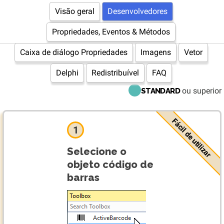
Visão geral
Desenvolvedores
Propriedades, Eventos & Métodos
Caixa de diálogo Propriedades
Imagens
Vetor
Delphi
Redistribuível
FAQ
ou superior
STANDARD
Fácil de utilizar
1
Selecione o
objeto código de
barras