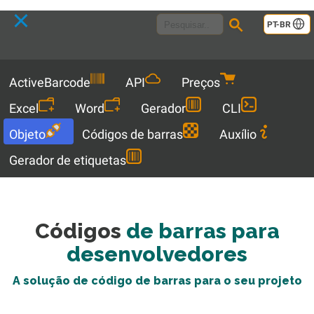
Language
PT-BR
Menu
ActiveBarcode
API
Preços
Excel
Word
Gerador
CLI
Objeto
Códigos de barras
Auxílio
Gerador de etiquetas
Códigos
de barras para
desenvolvedores
A solução de código de barras para o seu projeto