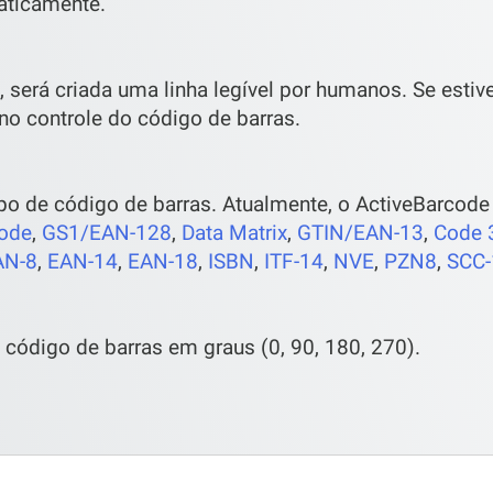
aticamente.
, será criada uma linha legível por humanos. Se estive
no controle do código de barras.
tipo de código de barras. Atualmente, o ActiveBarcode
ode
,
GS1/EAN-128
,
Data Matrix
,
GTIN/EAN-13
,
Code 
AN-8
,
EAN-14
,
EAN-18
,
ISBN
,
ITF-14
,
NVE
,
PZN8
,
SCC-
 código de barras em graus (0, 90, 180, 270).