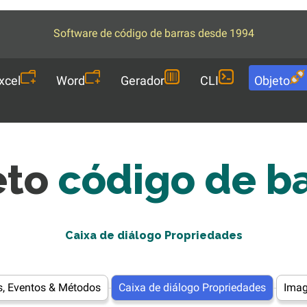
Software de código de barras desde 1994
xcel
Word
Gerador
CLI
Objeto
eto
código de b
Caixa de diálogo Propriedades
s, Eventos & Métodos
Caixa de diálogo Propriedades
Ima