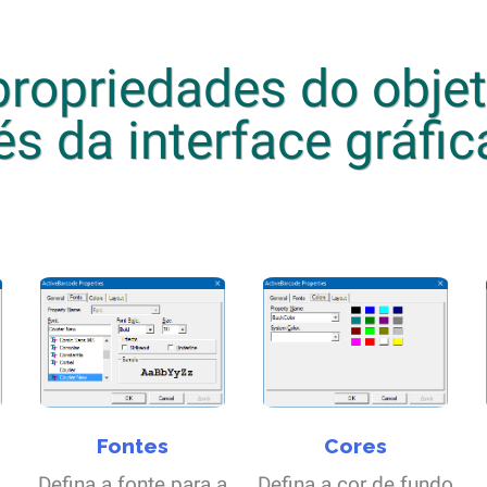
ropriedades do obje
és da interface gráfic
Fontes
Cores
Defina a fonte para a
Defina a cor de fundo