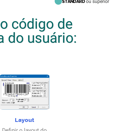
ou superior
STANDARD
to código de
a do usuário:
Layout
Definir o layout do