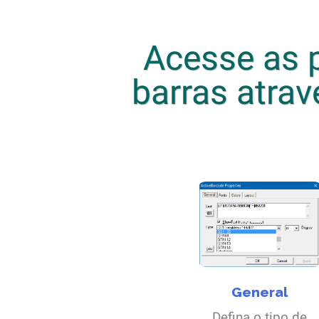
Acesse as p
barras atrav
General
Defina o tipo de