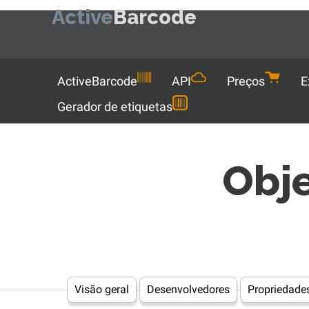
Active
Barcode
Menu
ActiveBarcode
API
Preços
E
Gerador de etiquetas
Obj
Visão geral
Desenvolvedores
Propriedade