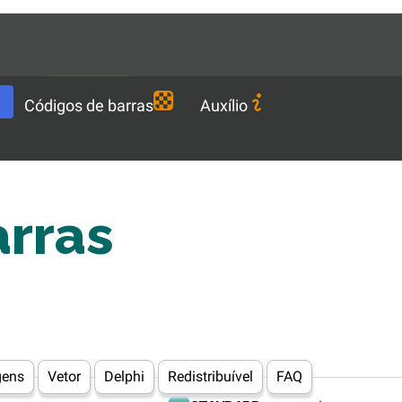
Languages
PT-BR
Baixar
Códigos de barras
Auxílio
arras
gens
Vetor
Delphi
Redistribuível
FAQ