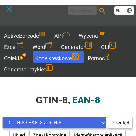
Language
PL
Menu
ActiveBarcode
API
Wycena
Excel
Word
Generator
CLI
Obiekt
Kody kreskowe
Pomoc
Generator etykiet
GTIN-8,
EAN-8
Przegląd
Układ
Znaki kontrolne
Identyfikatory aplikacji