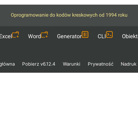
Oprogramowanie do kodów kreskowych od 1994 roku
Excel
Word
Generator
CLI
Obiekt
 główna
Pobierz v6.12.4
Warunki
Prywatność
Nadruk