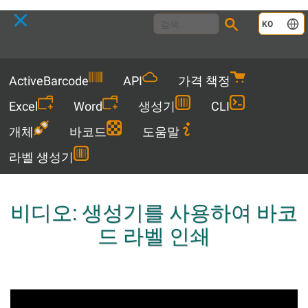
Language
KO
Menu
ActiveBarcode
API
가격 책정
Excel
Word
생성기
CLI
개체
바코드
도움말
라벨 생성기
비디오: 생성기를 사용하여 바코
드 라벨 인쇄