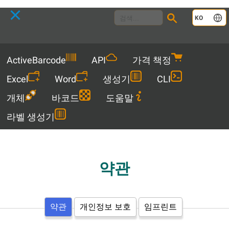
Language
KO
Menu
ActiveBarcode
API
가격 책정
Excel
Word
생성기
CLI
개체
바코드
도움말
라벨 생성기
약관
약관
개인정보 보호
임프린트