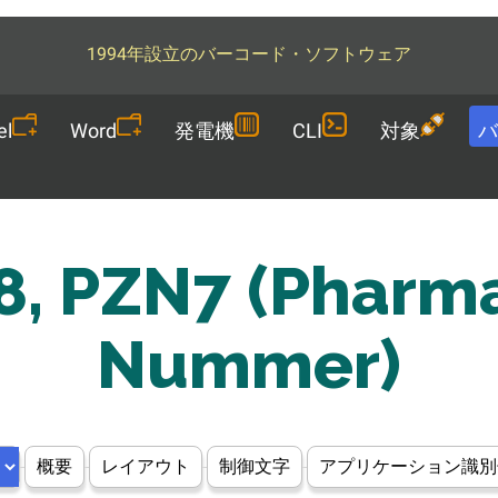
1994年設立のバーコード・ソフトウェア
el
Word
発電機
CLI
対象
バ
, PZN7 (Pharma
Nummer)
概要
レイアウト
制御文字
アプリケーション識別