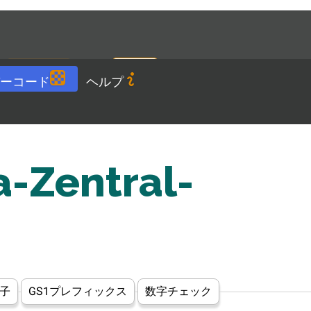
Languages
JA
ダウンロード
ーコード
ヘルプ
-Zentral-
子
GS1プレフィックス
数字チェック