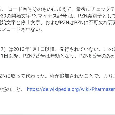
る。 コード番号そのものに加えて、最後にチェックデ
e39の開始文字
*
とマイナス記号
-
は、PZN識別子と
始文字と停止文字、およびPZNはPZNに不可欠な要
エンコードされない。
N7）は2013年1月1日以降、発行されていない。この
月1日以降、PZN7番号は無効となり、PZN8番号の
に旧PZNに取って代わった。桁が追加されたことで、よ
参照のこと。
https://de.wikipedia.org/wiki/Pharmaze