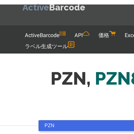
Active
Barcode
Menu
ActiveBarcode
API
価格
Exc
ラベル生成ツール
PZN,
PZN8