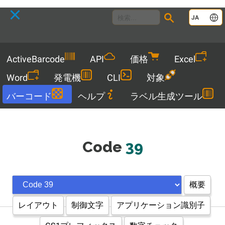
Language
JA
Menu
ActiveBarcode
API
価格
Excel
Word
発電機
CLI
対象
バーコード
ヘルプ
ラベル生成ツール
Code
39
概要
レイアウト
制御文字
アプリケーション識別子