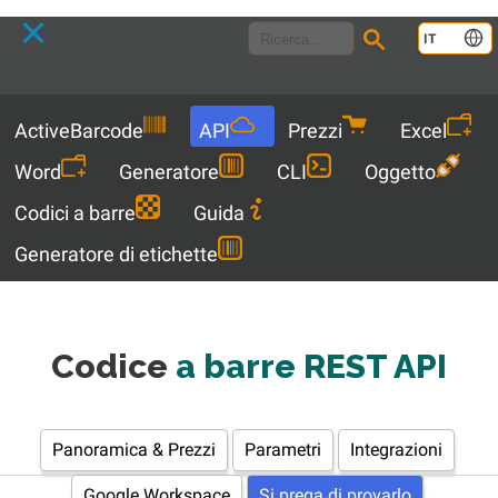
Language
IT
Menu
ActiveBarcode
API
Prezzi
Excel
Word
Generatore
CLI
Oggetto
Codici a barre
Guida
Generatore di etichette
Codice
a barre REST API
Panoramica & Prezzi
Parametri
Integrazioni
Google Workspace
Si prega di provarlo