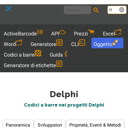
Language
IT
Menu
ActiveBarcode
API
Prezzi
Excel
Word
Generatore
CLI
Oggetto
Codici a barre
Guida
Generatore di etichette
Delphi
Codici a barre nei progetti Delphi
Panoramica
Sviluppatori
Proprietà, Eventi & Metodi