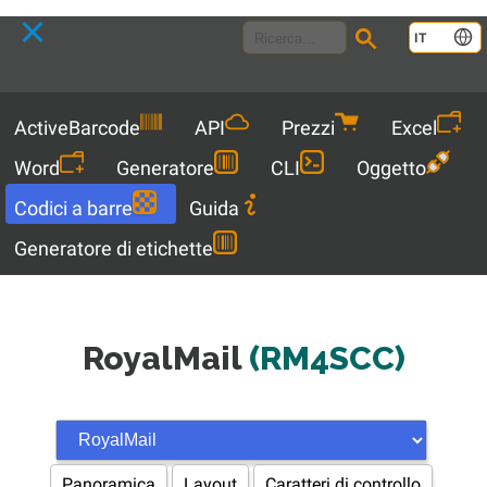
Language
IT
Menu
ActiveBarcode
API
Prezzi
Excel
Word
Generatore
CLI
Oggetto
Codici a barre
Guida
Generatore di etichette
RoyalMail
(RM4SCC)
Panoramica
Layout
Caratteri di controllo