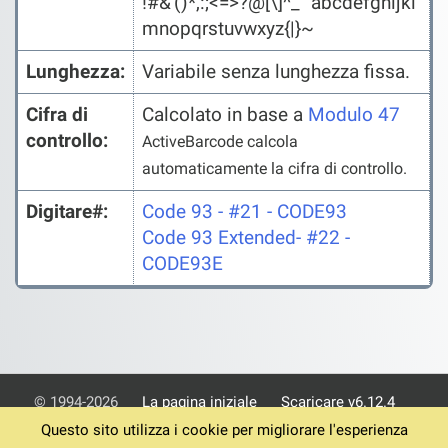
!#&'()*,:;<=>?@[\]^_` abcdefghijkl
mnopqrstuvwxyz{|}~
Lunghezza:
Variabile senza lunghezza fissa.
Cifra di
Calcolato in base a
Modulo 47
controllo:
ActiveBarcode calcola
automaticamente la cifra di controllo.
Digitare#:
Code 93 - #21 - CODE93
Code 93 Extended- #22 -
CODE93E
© 1994-2026
La pagina iniziale
Scaricare v6.12.4
Questo sito utilizza i cookie per migliorare l'esperienza
Termini
Informativa sulla privacy
Impronta
Assistenza