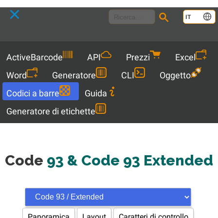
Language
IT
Menu
ActiveBarcode
API
Prezzi
Excel
Word
Generatore
CLI
Oggetto
Codici a barre
Guida
Generatore di etichette
Code
93 & Code 93 Extended
Panoramica
Layout
Caratteri di controllo