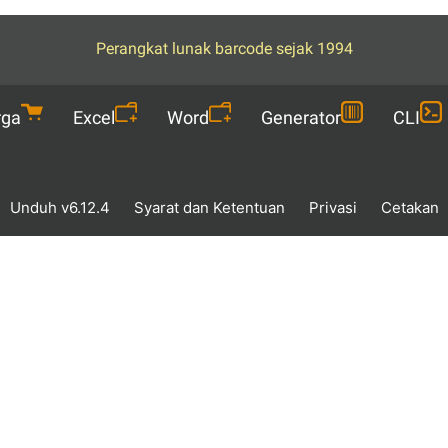
Perangkat lunak barcode sejak 1994
rga
Excel
Word
Generator
CLI
Unduh v6.12.4
Syarat dan Ketentuan
Privasi
Cetakan