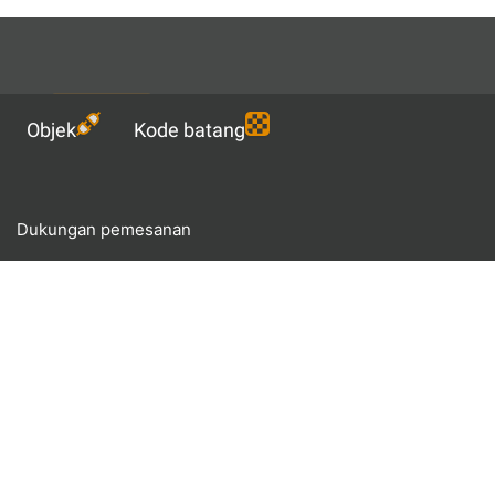
Languages
ID
Unduh
Objek
Kode batang
Dukungan pemesanan