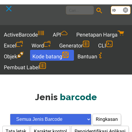
Language
ID
Menu
ActiveBarcode
API
Penetapan Harga
Excel
Word
Generator
CLI
Objek
Kode batang
Bantuan
Pembuat Label
Jenis
barcode
Ringkasan
Tata letak
Karakter kontrol
Pengidentifikasi Aplikasi