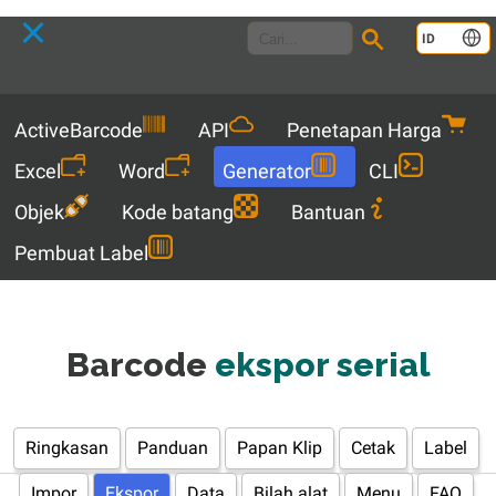
Language
ID
Menu
ActiveBarcode
API
Penetapan Harga
Excel
Word
Generator
CLI
Objek
Kode batang
Bantuan
Pembuat Label
Barcode
ekspor serial
Ringkasan
Panduan
Papan Klip
Cetak
Label
Impor
Ekspor
Data
Bilah alat
Menu
FAQ