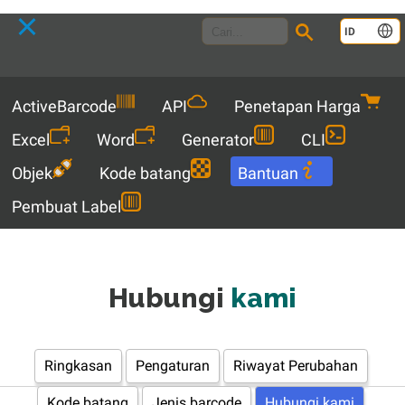
Language
ID
Menu
ActiveBarcode
API
Penetapan Harga
Excel
Word
Generator
CLI
Objek
Kode batang
Bantuan
Pembuat Label
Hubungi
kami
Ringkasan
Pengaturan
Riwayat Perubahan
Kode batang
Jenis barcode
Hubungi kami