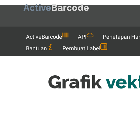
Active
Barcode
Menu
ActiveBarcode
API
Penetapan Ha
Bantuan
Pembuat Label
Grafik
vek