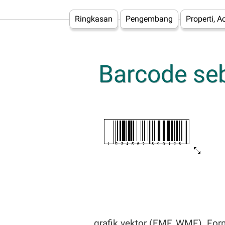
Ringkasan
Pengembang
Properti, 
Barcode se
grafik vektor (EMF, WMF). For