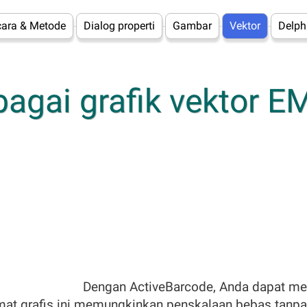
Acara & Metode
Dialog properti
Gambar
Vektor
Delph
bagai grafik vektor 
Dengan ActiveBarcode, Anda dapat m
mat grafis ini memungkinkan penskalaan bebas tanpa 