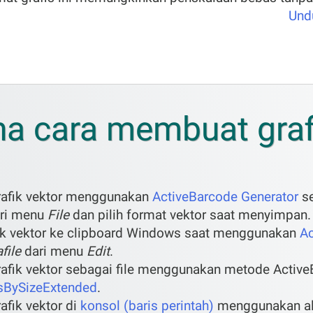
Undu
a cara membuat grafi
afik vektor menggunakan
ActiveBarcode Generator
se
ri menu
File
dan pilih format vektor saat menyimpan.
ik vektor ke clipboard Windows saat menggunakan
Ac
file
dari menu
Edit
.
fik vektor sebagai file menggunakan metode Active
sBySizeExtended
.
fik vektor di
konsol (baris perintah)
menggunakan ala