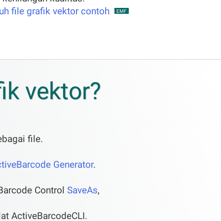
h file grafik vektor contoh
EMF
k vektor?
bagai file.
tiveBarcode Generator
.
Barcode Control
SaveAs
,
t ActiveBarcodeCLI.