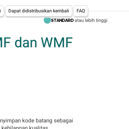
i
Dapat didistribusikan kembali
FAQ
atau lebih tinggi
STANDARD
EMF dan WMF
enyimpan kode batang sebagai
kehilangan kualitas.