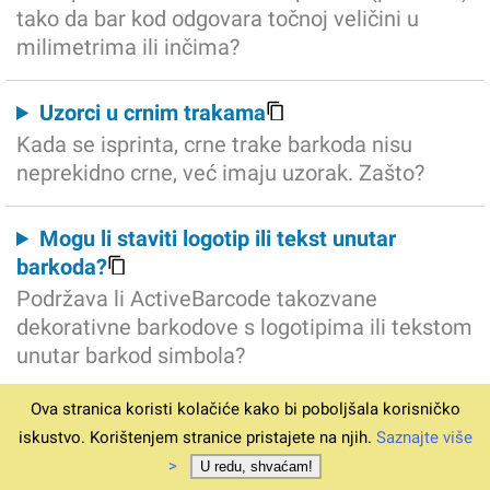
tako da bar kod odgovara točnoj veličini u
milimetrima ili inčima?
Uzorci u crnim trakama
Kada se isprinta, crne trake barkoda nisu
neprekidno crne, već imaju uzorak. Zašto?
Mogu li staviti logotip ili tekst unutar
barkoda?
Podržava li ActiveBarcode takozvane
dekorativne barkodove s logotipima ili tekstom
unutar barkod simbola?
Ova stranica koristi kolačiće kako bi poboljšala korisničko
© 1994-2026
Početna
Preuzmi v6.12.4
Uvjeti
iskustvo. Korištenjem stranice pristajete na njih.
Saznajte više
Privatnost
Otisak
Naručite podršku
>
U redu, shvaćam!