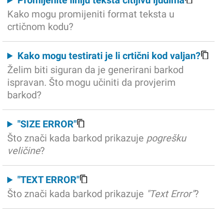
Promijenite liniju teksta čitljivu ljudima
Kako mogu promijeniti format teksta u
crtičnom kodu?
Kako mogu testirati je li crtični kod valjan?
Želim biti siguran da je generirani barkod
ispravan. Što mogu učiniti da provjerim
barkod?
"SIZE ERROR"
Što znači kada barkod prikazuje
pogrešku
veličine
?
"TEXT ERROR"
Što znači kada barkod prikazuje
"Text Error"
?