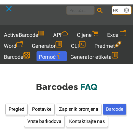
Language
HR
Menu
ActiveBarcode
API
Cijene
Excel
Word
Generator
CLI
Predmet
Barcode
Pomoć
Generator etiketa
Barcodes
FAQ
Pregled
Postavke
Zapisnik promjena
Barcode
Vrste barkodova
Kontaktirajte nas