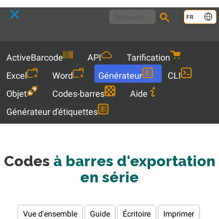
Language
FR
Menu
ActiveBarcode
API
Tarification
Excel
Word
Générateur
CLI
Objet
Codes-barres
Aide
Générateur d'étiquettes
Codes
à barres d'exportation
en série
Vue d'ensemble
Guide
Écritoire
Imprimer