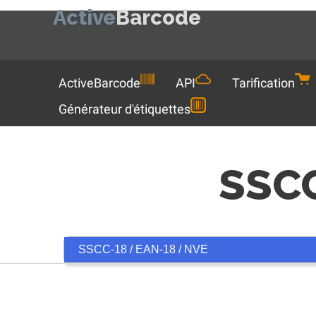
Active
Barcode
Menu
ActiveBarcode
API
Tarification
Générateur d'étiquettes
SSC