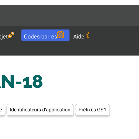
Languages
FR
Télécharger
jet
Codes-barres
Aide
AN-18
e
Identificateurs d'application
Préfixes GS1