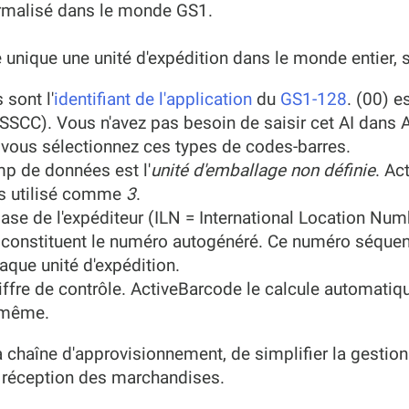
ormalisé dans le monde GS1.
 unique une unité d'expédition dans le monde entier
 sont l'
identifiant de l'application
du
GS1-128
. (00) e
SSCC). Vous n'avez pas besoin de saisir cet AI dans A
vous sélectionnez ces types de codes-barres.
mp de données est l'
unité d'emballage non définie
. Ac
urs utilisé comme
3
.
base de l'expéditeur (ILN = International Location Nu
 constituent le numéro autogénéré. Ce numéro séquenti
haque unité d'expédition.
chiffre de contrôle. ActiveBarcode le calcule automatiq
i-même.
 chaîne d'approvisionnement, de simplifier la gestion 
 la réception des marchandises.