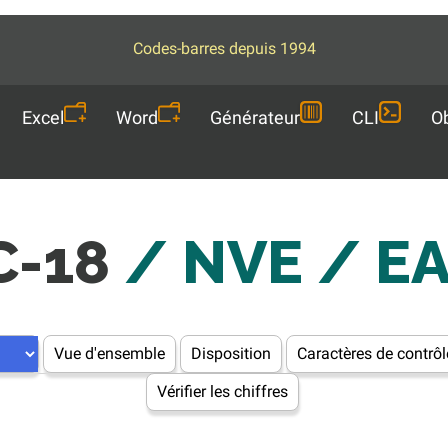
Codes-barres depuis 1994
Excel
Word
Générateur
CLI
Ob
C-18
/ NVE / E
Vue d'ensemble
Disposition
Caractères de contrôl
Vérifier les chiffres