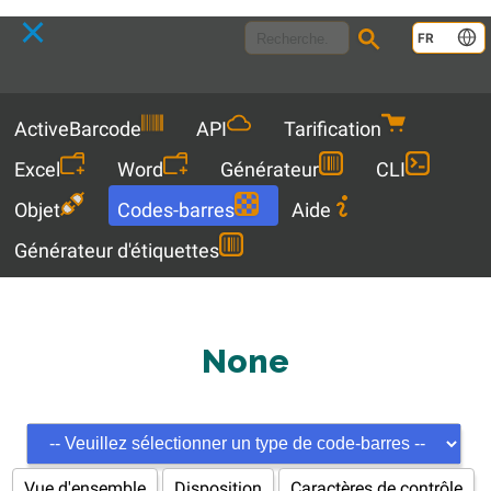
Language
FR
Menu
ActiveBarcode
API
Tarification
Excel
Word
Générateur
CLI
Objet
Codes-barres
Aide
Générateur d'étiquettes
None
Vue d'ensemble
Disposition
Caractères de contrôle