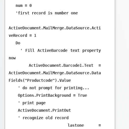
   num = 0

   'first record is number one

ActiveDocument.MailMerge.DataSource.Acti
veRecord = 1

   Do

    ' Fill ActiveBarcode text property 
now

    ActiveDocument.Barcode1.Text = 
ActiveDocument.MailMerge.DataSource.Data
Fields("Productcode").Value

    ' do not prompt for printing...

    Options.PrintBackground = True

    ' print page

    ActiveDocument.PrintOut

    ' recognize old record

    lastone = 