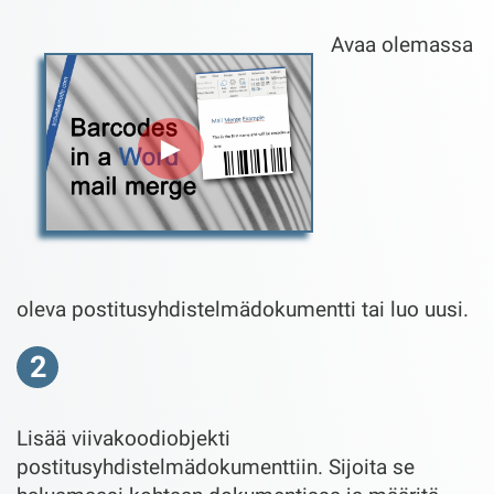
Avaa olemassa
►
oleva postitusyhdistelmädokumentti tai luo uusi.
2
Lisää viivakoodiobjekti
postitusyhdistelmädokumenttiin. Sijoita se