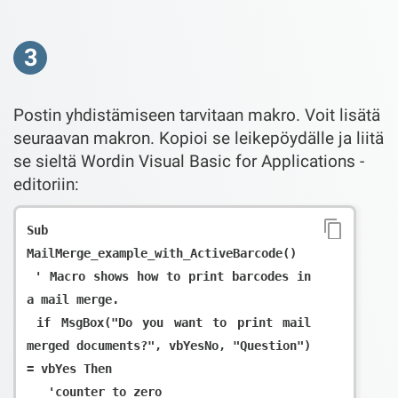
3
Postin yhdistämiseen tarvitaan makro. Voit lisätä
seuraavan makron. Kopioi se leikepöydälle ja liitä
se sieltä Wordin Visual Basic for Applications -
editoriin:
Sub 
MailMerge_example_with_ActiveBarcode()

 ' Macro shows how to print barcodes in 
a mail merge.

 if MsgBox("Do you want to print mail 
merged documents?", vbYesNo, "Question") 
= vbYes Then

   'counter to zero
