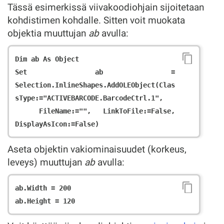
Tässä esimerkissä viivakoodiohjain sijoitetaan
kohdistimen kohdalle. Sitten voit muokata
objektia muuttujan
ab
avulla:
Dim ab As Object

Set ab = 
Selection.InlineShapes.AddOLEObject(Clas
sType:="ACTIVEBARCODE.BarcodeCtrl.1",

  FileName:="", LinkToFile:=False, 
Aseta objektin vakiominaisuudet (korkeus,
leveys) muuttujan
ab
avulla:
ab.Width = 200
