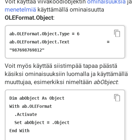
Voit käyttää viivakoodiobjektin
ominaisuuksia
ja
menetelmiä
käyttämällä ominaisuutta
OLEFormat.Object
:
ab.OLEFormat.Object.Type = 6

ab.OLEFormat.Object.Text = 
Voit myös käyttää siistimpää tapaa päästä
käsiksi ominaisuuksiin luomalla ja käyttämällä
muuttujaa, esimerkiksi nimeltään
abObject
:
Dim abObject As Object

With ab.OLEFormat

  .Activate

  Set abObject = .Object

End With
