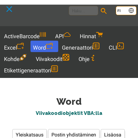
Language
FI
Menu
ActiveBarcode
API
Hinnat
Excel
Word
Generaattori
CLI
Kohde
Viivakoodit
Ohje
Etikettigeneraattori
Word
Viivakoodiobjektit VBA:lla
Yleiskatsaus
Postin yhdistäminen
Lisäosa