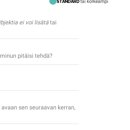
tai korkeampi
STANDARD
bjektia ei voi lisätä
tai
 minun pitäisi tehdä?
Kun avaan sen seuraavan kerran,