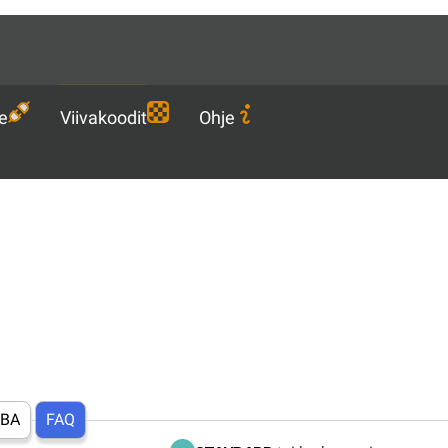
Languages
FI
Lataa
e
Viivakoodit
Ohje
BA
FAQ