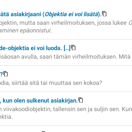
sätä asiakirjaani (
Objektia ei voi lisätä
).
bjektin, mutta saan virheilmoituksen, jossa lukee
O
taminen epäonnistui
.
e-objektia ei voi luoda. [..]
 lisäosan avulla, saan tämän virheilmoituksen. Mitä
a?
dia, siirtää sitä tai muuttaa sen kokoa?
 kun olen sulkenut asiakirjan.
in viivakoodiobjektin, tallensin sen ja suljin sen. 
ktia.