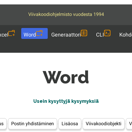
Viivakoodiohjelmisto vuodesta 1994
xcel
Word
Generaattori
CLI
Kohd
Word
Usein kysyttyjä kysymyksiä
us
Postin yhdistäminen
Lisäosa
Viivakoodiobjekti
V