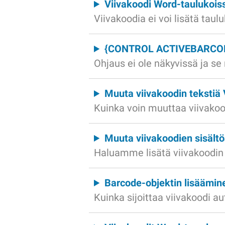
Viivakoodi Word-taulukoiss
Viivakoodia ei voi lisätä taulu
{CONTROL ACTIVEBARCODE
Ohjaus ei ole näkyvissä ja 
Muuta viivakoodin tekstiä
Kuinka voin muuttaa viivako
Muuta viivakoodien sisält
Haluamme lisätä viivakoodin ki
Barcode-objektin lisäämi
Kuinka sijoittaa viivakoodi 