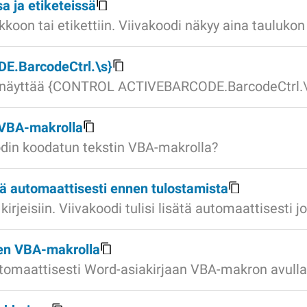
a ja etiketeissä
kkoon tai etikettiin. Viivakoodi näkyy aina taulukon 
.BarcodeCtrl.\s}
se näyttää {CONTROL ACTIVEBARCODE.BarcodeCtrl.\
 VBA-makrolla
odin koodatun tekstin VBA-makrolla?
öä automaattisesti ennen tulostamista
rjeisiin. Viivakoodi tulisi lisätä automaattisesti j
nen VBA-makrolla
automaattisesti Word-asiakirjaan VBA-makron avulla