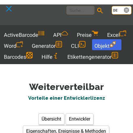
Language
DE
Menu
ActiveBarcode
API
Preise
Excel
Word
Generator
CLI
Objekt
Barcodes
Hilfe
Etikettengenerator
Weiterverteilbar
Vorteile einer Entwicklerlizenz
Übersicht
Entwickler
Eigenschaften, Ereignisse & Methoden