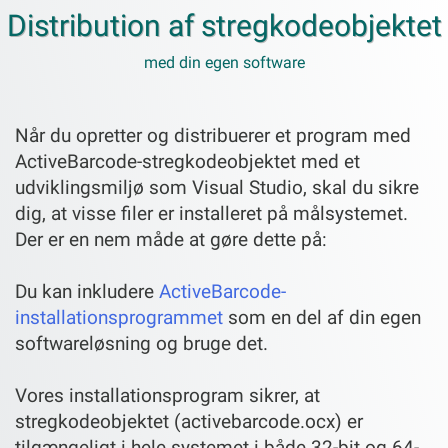
Distribution af stregkodeobjektet
med din egen software
Når du opretter og distribuerer et program med
ActiveBarcode-stregkodeobjektet med et
udviklingsmiljø som Visual Studio, skal du sikre
dig, at visse filer er installeret på målsystemet.
Der er en nem måde at gøre dette på:
Du kan inkludere
ActiveBarcode-
installationsprogrammet
som en del af din egen
softwareløsning og bruge det.
Vores installationsprogram sikrer, at
stregkodeobjektet (activebarcode.ocx) er
tilgængeligt i hele systemet i både 32-bit og 64-