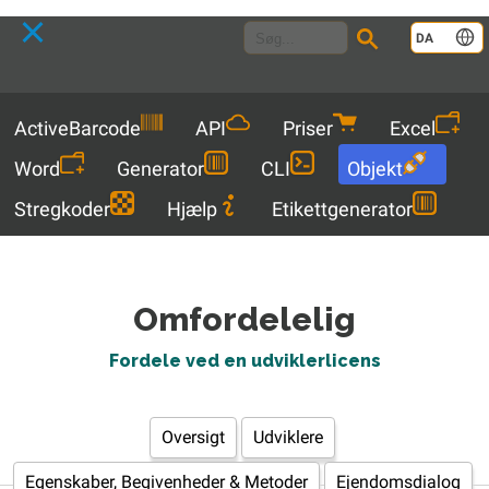
Language
DA
Menu
ActiveBarcode
API
Priser
Excel
Word
Generator
CLI
Objekt
Stregkoder
Hjælp
Etikettgenerator
Omfordelelig
Fordele ved en udviklerlicens
Oversigt
Udviklere
Egenskaber, Begivenheder & Metoder
Ejendomsdialog